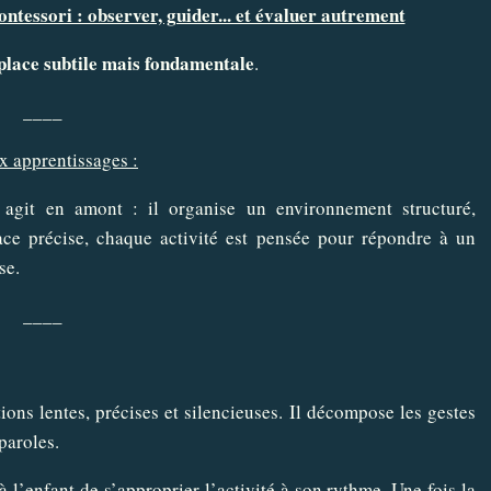
ntessori : observer, guider... et évaluer autrement
place subtile mais fondamentale
.
____
x apprentissages :
e agit en amont : il organise un environnement structuré,
ace précise, chaque activité est pensée pour répondre à un
se.
____
tions lentes, précises et silencieuses. Il décompose les gestes
paroles.
à l’enfant de s’approprier l’activité à son rythme. Une fois la