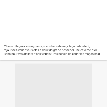
Chers collègues enseignants, si vos bacs de recyclage débordent,
réjouissez-vous : vous êtes à deux doigts de posséder une caverne d’Ali
Baba pour vos ateliers d’arts visuels ! Pas besoin de courir les magasins de
loisirs créatifs : les trésors sont déjà...